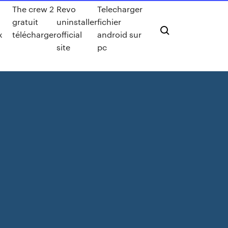
The crew 2
Revo
Telecharger
gratuit
uninstaller
fichier
x
télécharger
official
android sur
site
pc