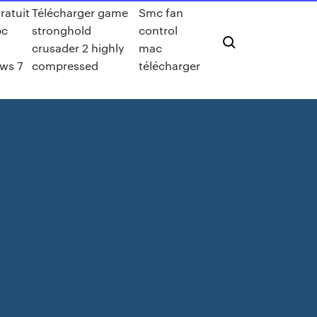
ratuit
Télécharger game
Smc fan
pc
stronghold
control
crusader 2 highly
mac
ws 7
compressed
télécharger