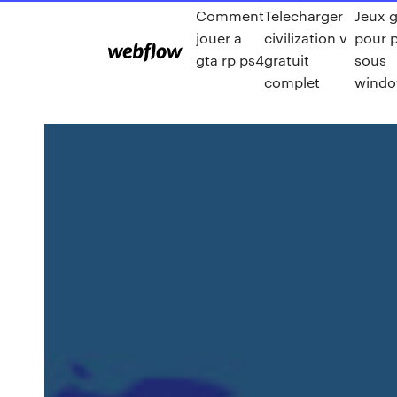
Comment
Telecharger
Jeux g
jouer a
civilization v
pour 
gta rp ps4
gratuit
sous
complet
windo